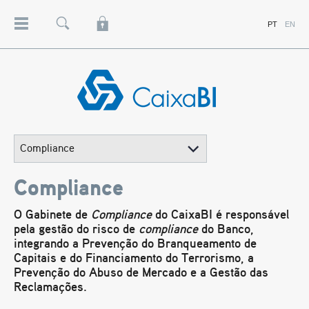
RESEARCH
PT
EN
Menu
Pesquisa
Lock
PROJETOS
CLIENTES INSTITUCIONAIS
CONTRAPARTES
Caixa
BI
-
Banco
de
Investimento
-
Grupo
Caixa
Compliance
Geral
de
Depósitos
O Gabinete de
Compliance
do CaixaBI é responsável
pela gestão do risco de
compliance
do Banco,
integrando a Prevenção do Branqueamento de
Capitais e do Financiamento do Terrorismo, a
Prevenção do Abuso de Mercado e a Gestão das
Reclamações.