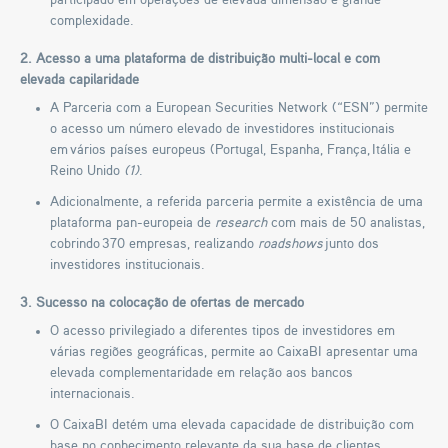
participado em operações de elevada dimensão e grande
complexidade.
2. Acesso a uma plataforma de distribuição multi-local e com
elevada capilaridade
A Parceria com a European Securities Network (“ESN”) permite
o acesso um número elevado de investidores institucionais
em vários países europeus (Portugal, Espanha, França, Itália e
Reino Unido
(1)
.
Adicionalmente, a referida parceria permite a existência de uma
plataforma pan-europeia de
research
com mais de 50 analistas,
cobrindo 370 empresas, realizando
roadshows
junto dos
investidores institucionais.
3. Sucesso na colocação de ofertas de mercado
O acesso privilegiado a diferentes tipos de investidores em
várias regiões geográficas, permite ao CaixaBI apresentar uma
elevada complementaridade em relação aos bancos
internacionais.
O CaixaBI detém uma elevada capacidade de distribuição com
base no conhecimento relevante da sua base de clientes