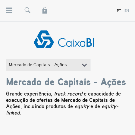
RESEARCH
PT
EN
Menu
Pesquisa
Lock
PROJETOS
CLIENTES INSTITUCIONAIS
CONTRAPARTES
Caixa
BI
-
Banco
de
Investimento
-
Grupo
Caixa
Mercado de Capitais - Ações
Geral
de
Depósitos
Grande experiência,
track record
e capacidade de
execução de ofertas de Mercado de Capitais de
Ações, incluindo produtos de
equity
e de
equity-
linked
.