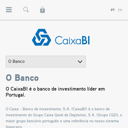
RESEARCH
PT
EN
Menu
Pesquisa
Lock
PROJETOS
CLIENTES INSTITUCIONAIS
CONTRAPARTES
Caixa
BI
-
Banco
de
Investimento
-
Grupo
Caixa
O Banco
Geral
de
Depósitos
O CaixaBI é o banco de investimento líder em
Portugal.
O Caixa - Banco de Investimento, S.A. (CaixaBI) é o banco de
investimento do Grupo Caixa Geral de Depósitos, S.A. (Grupo CGD), o
maior grupo bancário português e uma referência no nosso sistema
financeiro.