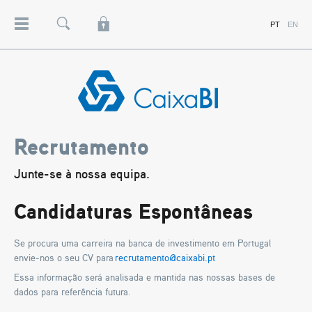
RESEARCH
PT
EN
Menu
Pesquisa
Lock
PROJETOS
CLIENTES INSTITUCIONAIS
CONTRAPARTES
Caixa
BI
-
Recrutamento
Banco
de
Investimento
-
Junte-se à nossa equipa.
Grupo
Caixa
Geral
de
Depósitos
Candidaturas Espontâneas
Se procura uma carreira na banca de investimento em Portugal
envie-nos o seu CV para
recrutamento@caixabi.pt
Essa informação será analisada e mantida nas nossas bases de
dados para referência futura.